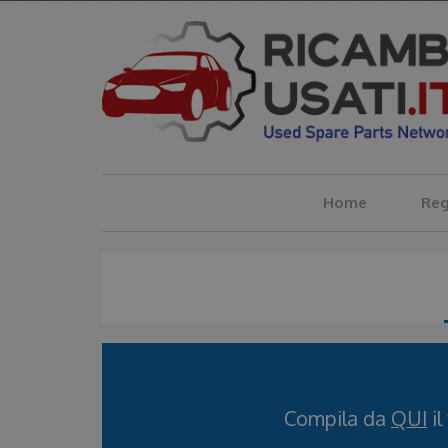
Salta
al
contenuto
principale
Home
Reg
Compila da
QUI
il