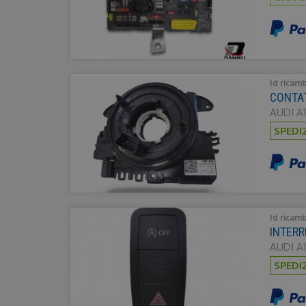
Id ricam
CONTA
AUDI A1
SPEDI
Id ricam
INTERR
AUDI A1
SPEDI