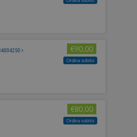
Ordina subito
€90,00
534004250
Ordina subito
€80,00
Ordina subito