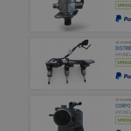
SPEDI
Id ricam
DISTRI
HYUNDA
SPEDI
Id ricam
CORPO 
HYUNDA
SPEDI