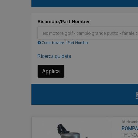
Ricambio/Part Number
Come trovare il Part Number
Nascondi
Ricerca guidata
Applica
Id ricam
POMPA 
HYUNDA