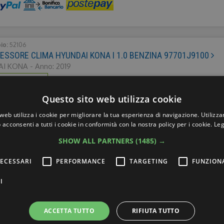
bio:
52106
SSORE CLIMA HYUNDAI KONA I 1.0 BENZINA 97701J9100
I KONA - Anno: 2019
ZIONE:
€10,00
Questo sito web utilizza cookie
web utilizza i cookie per migliorare la tua esperienza di navigazione. Utilizza
 acconsenti a tutti i cookie in conformità con la nostra policy per i cookie.
Leg
SHOW ALL PARTNERS
(1485) →
bio:
52104
TIZZATORE ANTERIORE DESTRO 54651J9000
ECESSARI
PERFORMANCE
TARGETING
FUNZION
I KONA - Anno: 2019
ZIONE:
€20,00
I
ACCETTA TUTTO
RIFIUTA TUTTO