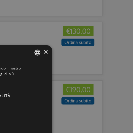
€130,00
Ordina subito
×
ndo il nostro
ITALIAN
gi di più
ENGLISH
€190,00
GERMAN
ALITÀ
FRENCH
Ordina subito