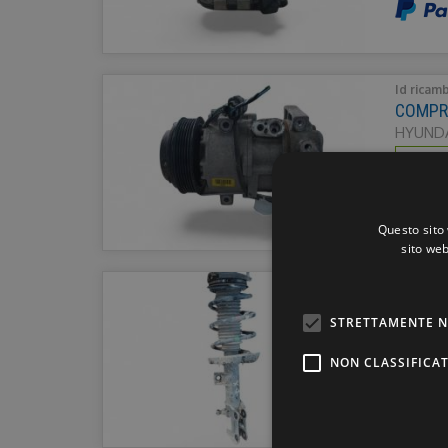
Id ricam
COMPRE
HYUNDA
SPEDI
Questo sito 
sito web
Id ricam
AMMOR
STRETTAMENTE N
HYUNDA
SPEDI
NON CLASSIFICAT