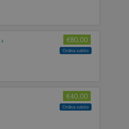
€80,00
D
Ordina subito
€40,00
Ordina subito