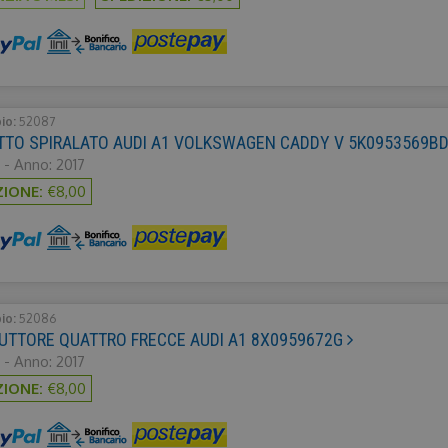
bio:
52087
TTO SPIRALATO AUDI A1 VOLKSWAGEN CADDY V 5K0953569B
 - Anno: 2017
ZIONE:
€8,00
bio:
52086
UTTORE QUATTRO FRECCE AUDI A1 8X0959672G
 - Anno: 2017
ZIONE:
€8,00