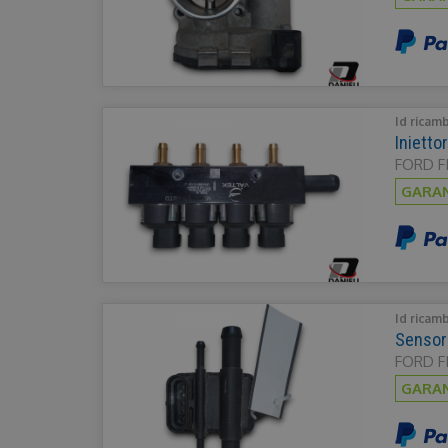
Id ricam
Iniett
FORD FI
GARAN
Id ricam
Sensor
FORD FI
GARAN