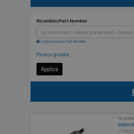
Ricambio/Part Number
Come trovare il Part Number
Nascondi
Ricerca guidata
Applica
Id ricam
Interr
CITROEN