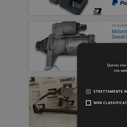
Id ricam
Motori
Diesel
VOLKSW
GARAN
Questo sito 
sito web
Id ricam
ALZAVE
STRETTAMENTE N
FIAT PA
GARAN
NON CLASSIFICAT