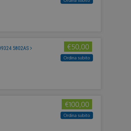
Ordina subito
€50,00
109324 5802AS
Ordina subito
€100,00
Ordina subito