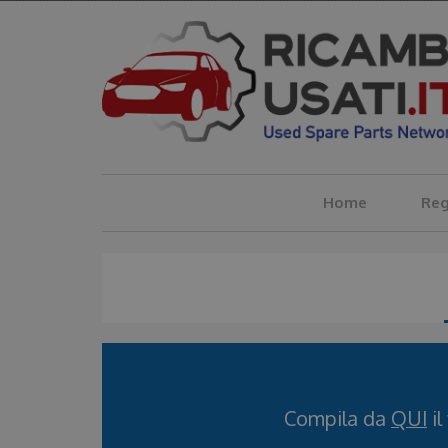
Salta
al
contenuto
principale
Home
Reg
Compila da
QUI
il