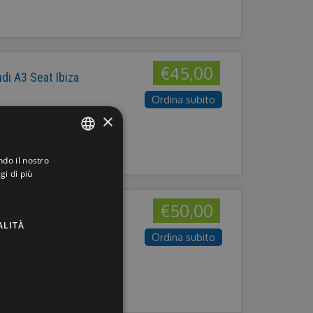
€45,00
i A3 Seat Ibiza
Ordina subito
×
ndo il nostro
ITALIAN
gi di più
ENGLISH
€50,00
GERMAN
ALITÀ
FRENCH
Ordina subito