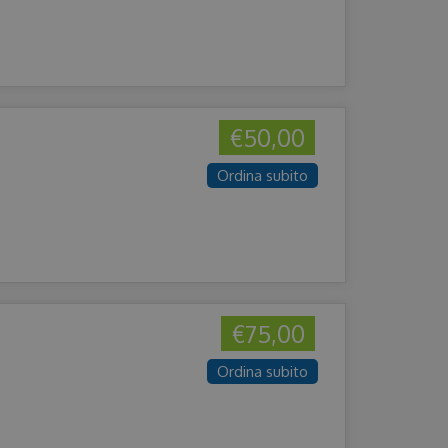
€50,00
Ordina subito
€75,00
Ordina subito