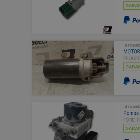
GARAN
Id ricam
MOTORI
PEUGEOT
GARAN
Id ricam
Pompa 
FORD FI
GARAN