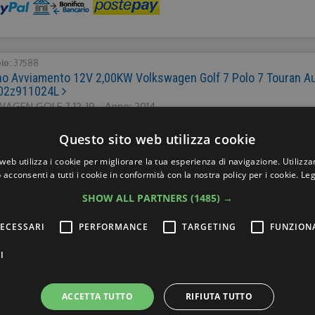
bio:
37588
no Avviamento 12V 2,00KW Volkswagen Golf 7 Polo 7 Touran Aud
 02z911024L
AGEN GOLF 7 12-19 - Anno: 2014
ZIA 6 MESI
SPEDIZIONE:
€5,00
Questo sito web utilizza cookie
web utilizza i cookie per migliorare la tua esperienza di navigazione. Utilizza
 acconsenti a tutti i cookie in conformità con la nostra policy per i cookie.
Leg
SHOW ALL PARTNERS
(1485) →
bio:
26163
TRO ANT SX FIAT PANDA 46803654 46803653
ECESSARI
PERFORMANCE
TARGETING
FUNZION
NDA 03-10 - Anno: 2008
ZIA 3 MESI
SPEDIZIONE:
€5,00
I
ACCETTA TUTTO
RIFIUTA TUTTO