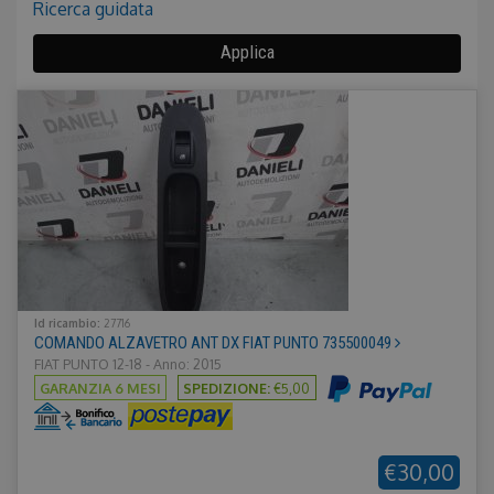
Nascondi
Ricerca guidata
Applica
Id ricambio:
27716
COMANDO ALZAVETRO ANT DX FIAT PUNTO 735500049
FIAT PUNTO 12-18 - Anno: 2015
GARANZIA 6 MESI
SPEDIZIONE:
€5,00
€30,00