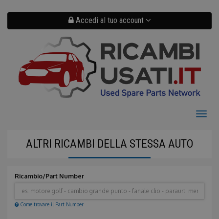
Salta
al
contenuto
Accedi al tuo account
principale
Toggl
naviga
ALTRI RICAMBI DELLA STESSA AUTO
Ricambio/Part Number
Come trovare il Part Number