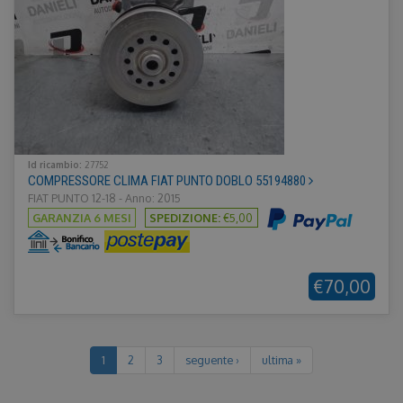
offer
reale
inser
terze
Id ricambio:
27752
COMPRESSORE CLIMA FIAT PUNTO DOBLO 55194880
FIAT PUNTO 12-18 - Anno: 2015
GARANZIA 6 MESI
SPEDIZIONE:
€5,00
€70,00
1
2
3
seguente ›
ultima »