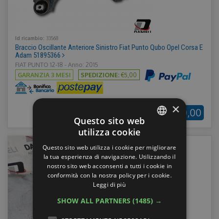
Id ricambio:
33568
Braccio Oscillante Anteriore Sinistro Fiat Punto Qubo Opel Corsa E
Adam 51895366
FIAT PUNTO 12-18 - Anno: 2015
GARANZIA 3 MESI
SPEDIZIONE:
€5,00
×
€40,00
Questo sito web
utilizza cookie
ITALIAN
Questo sito web utilizza i cookie per migliorare
ENGLISH
la tua esperienza di navigazione. Utilizzando il
nostro sito web acconsenti a tutti i cookie in
GERMAN
conformità con la nostra policy per i cookie.
Leggi di più
FRENCH
SHOW ALL PARTNERS
(1485) →