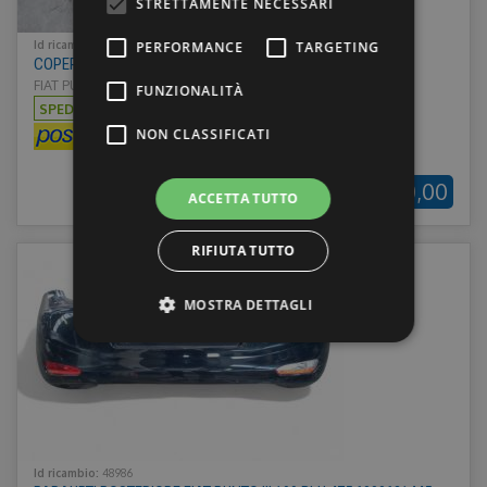
STRETTAMENTE NECESSARI
PERFORMANCE
TARGETING
Id ricambio:
27728
COPERTURA PIANTONE FIAT PUNTO 199 735501304
FIAT PUNTO 12-18 - Anno: 2015
FUNZIONALITÀ
SPEDIZIONE:
€8,00
NON CLASSIFICATI
€30,00
ACCETTA TUTTO
RIFIUTA TUTTO
MOSTRA DETTAGLI
Strettamente necessari
Performance
Targeting
Funzionalità
Non classificati
Id ricambio:
48986