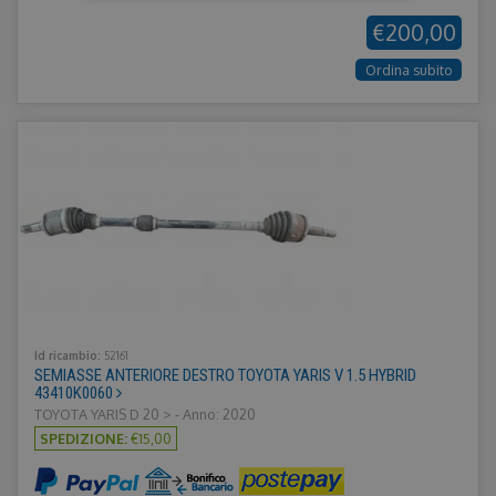
€200,00
Strettamente necessari
Performance
Ordina subito
Targeting
Funzionalità
Non classificati
I cookie strettamente necessari consentono le
funzionalità principali del sito web come
l'accesso dell'utente e la gestione dell'account. Il
sito web non può essere utilizzato correttamente
senza i cookie strettamente necessari.
Provider /
Nome
Scadenza
Descrizione
Dominio
CookieScriptConsent
1 mese
Questo coo
CookieScript
viene
.ricambiusati.it
utilizzato da
servizio
Cookie-
Id ricambio:
52161
Script.com 
SEMIASSE ANTERIORE DESTRO TOYOTA YARIS V 1.5 HYBRID
ricordare le
43410K0060
preferenze 
TOYOTA YARIS D 20 > - Anno: 2020
consenso su
cookie dei
SPEDIZIONE:
€15,00
visitatori. È
necessario 
il banner de