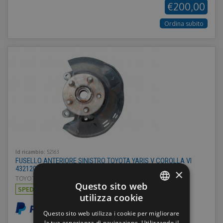
€200,00
Ordina subito
Id ricambio:
52163
FUSELLO ANTERIORE SINISTRO TOYOTA YARIS V COROLLA VI
4321202410
×
TOYOTA YARIS D 20 > - Anno: 2020
Questo sito web
SPEDIZIONE:
€15,00
utilizza cookie
ITALIAN
Questo sito web utilizza i cookie per migliorare
ENGLISH
la tua esperienza di navigazione. Utilizzando il