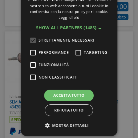
€200,00
nostro sito web acconsenti a tutti i cookie in
GERMAN
conformità con la nostra policy per i cookie.
Ordina subito
Leggi di più
FRENCH
SHOW ALL PARTNERS
(1485) →
STRETTAMENTE NECESSARI
PERFORMANCE
TARGETING
FUNZIONALITÀ
NON CLASSIFICATI
ACCETTA TUTTO
Id ricambio:
52162
SEMIASSE ANTERIORE SINISTRO TOYOTA YARIS V 1.5 HYBRID
43420K0050
RIFIUTA TUTTO
TOYOTA YARIS D 20 > - Anno: 2020
SPEDIZIONE:
€15,00
MOSTRA DETTAGLI