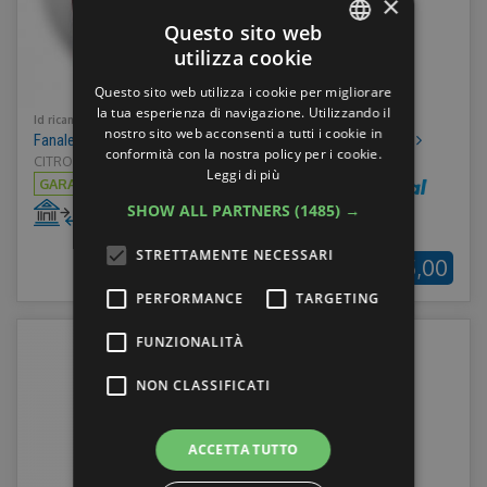
×
Questo sito web
utilizza cookie
ITALIAN
Questo sito web utilizza i cookie per migliorare
ENGLISH
la tua esperienza di navigazione. Utilizzando il
Id ricambio:
42135
nostro sito web acconsenti a tutti i cookie in
Fanale Posteriore Destro Citroen Xsara Picasso 9631563980
GERMAN
conformità con la nostra policy per i cookie.
CITROEN XSARA PICASSO 03-06 - Anno: 2004
Leggi di più
FRENCH
GARANZIA 1 MESI
SPEDIZIONE:
€10,00
SHOW ALL PARTNERS
(1485) →
STRETTAMENTE NECESSARI
€35,00
PERFORMANCE
TARGETING
FUNZIONALITÀ
NON CLASSIFICATI
ACCETTA TUTTO