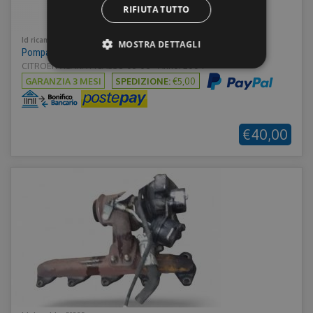
RIFIUTA TUTTO
Id ricambio:
37703
MOSTRA DETTAGLI
Pompa Carburante Citroen Xsara 9631944280
CITROEN XSARA PICASSO 03-06 - Anno: 2004
GARANZIA 3 MESI
SPEDIZIONE:
€5,00
Strettamente necessari
Performance
Targeting
Funzionalità
€40,00
Non classificati
I cookie strettamente necessari consentono le
funzionalità principali del sito web come
l'accesso dell'utente e la gestione dell'account. Il
sito web non può essere utilizzato correttamente
senza i cookie strettamente necessari.
Provider /
Nome
Scadenza
Descrizione
Dominio
CookieScriptConsent
1 mese
Questo coo
CookieScript
viene
.ricambiusati.it
utilizzato da
servizio
Cookie-
Script.com 