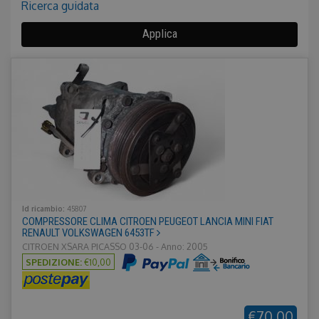
Nascondi
Ricerca guidata
Applica
Id ricambio:
45807
COMPRESSORE CLIMA CITROEN PEUGEOT LANCIA MINI FIAT
RENAULT VOLKSWAGEN 6453TF
CITROEN XSARA PICASSO 03-06 - Anno: 2005
SPEDIZIONE:
€10,00
€70,00