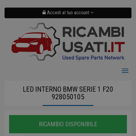
Salta
al
contenuto
Accedi al tuo account
principale
Toggl
naviga
LED INTERNO BMW SERIE 1 F20
928050105
RICAMBIO DISPONIBILE