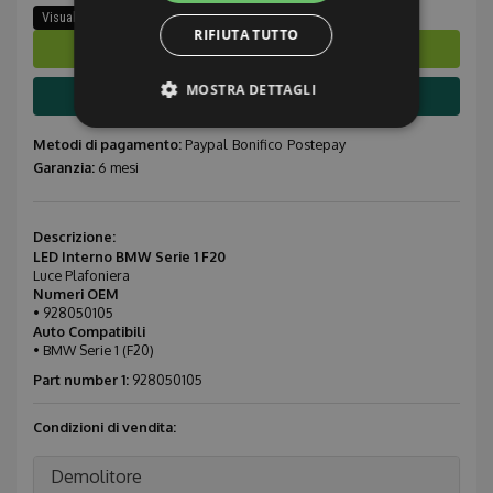
Visualizza ricambi stesso modello
RIFIUTA TUTTO
Ordina subito
MOSTRA DETTAGLI
Info compatibilità
Metodi di pagamento:
Paypal
Bonifico
Postepay
Garanzia:
6 mesi
Strettamente necessari
Performance
Targeting
Funzionalità
Non classificati
Descrizione:
LED Interno BMW Serie 1 F20
Luce Plafoniera
I cookie strettamente necessari consentono le
funzionalità principali del sito web come
Numeri OEM
l'accesso dell'utente e la gestione dell'account. Il
• 928050105
sito web non può essere utilizzato correttamente
Auto Compatibili
senza i cookie strettamente necessari.
• BMW Serie 1 (F20)
Provider /
Part number 1:
928050105
Nome
Scadenza
Descrizione
Dominio
Condizioni di vendita:
CookieScriptConsent
1 mese
Questo coo
CookieScript
viene
.ricambiusati.it
utilizzato da
servizio
Demolitore
Cookie-