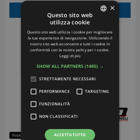
×
€30.00
Prezzo di vendita:
Questo sito web
utilizza cookie
ITALIAN
Costi di spedizione:
€5.00
Questo sito web utilizza i cookie per migliorare
ENGLISH
la tua esperienza di navigazione. Utilizzando il
nostro sito web acconsenti a tutti i cookie in
GERMAN
conformità con la nostra policy per i cookie.
Leggi di più
FRENCH
SHOW ALL PARTNERS
(1485) →
STRETTAMENTE NECESSARI
PERFORMANCE
TARGETING
FUNZIONALITÀ
NON CLASSIFICATI
ACCETTA TUTTO
Visualizza tutti i ricambi di questa auto