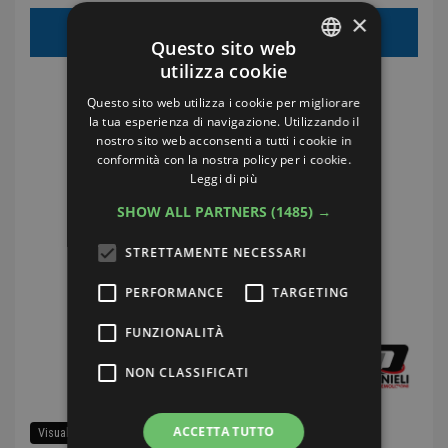
×
€25.00
Prezzo di vendita:
Questo sito web
utilizza cookie
ITALIAN
Costi di spedizione:
€5.00
Questo sito web utilizza i cookie per migliorare
ENGLISH
la tua esperienza di navigazione. Utilizzando il
nostro sito web acconsenti a tutti i cookie in
GERMAN
conformità con la nostra policy per i cookie.
Leggi di più
FRENCH
SHOW ALL PARTNERS
(1485) →
STRETTAMENTE NECESSARI
PERFORMANCE
TARGETING
FUNZIONALITÀ
NON CLASSIFICATI
ACCETTA TUTTO
Visualizza tutti i ricambi di questa auto