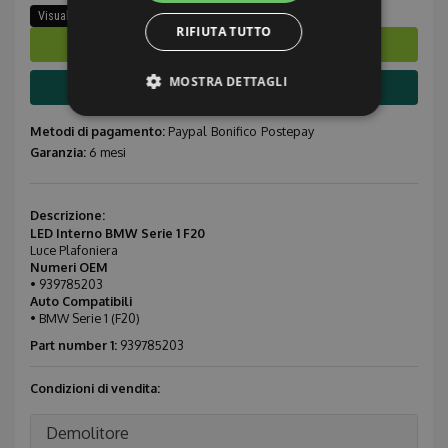
Visualizza ricambi stesso modello
RIFIUTA TUTTO
Ordina subito
MOSTRA DETTAGLI
Info compatibilità
Metodi di pagamento:
Paypal
Bonifico
Postepay
Garanzia:
6 mesi
Strettamente necessari
Performance
Targeting
Funzionalità
Non classificati
Descrizione:
LED Interno BMW Serie 1 F20
Luce Plafoniera
I cookie strettamente necessari consentono le
funzionalità principali del sito web come
Numeri OEM
l'accesso dell'utente e la gestione dell'account. Il
• 939785203
sito web non può essere utilizzato correttamente
Auto Compatibili
senza i cookie strettamente necessari.
• BMW Serie 1 (F20)
Provider /
Part number 1:
939785203
Nome
Scadenza
Descrizione
Dominio
Condizioni di vendita:
CookieScriptConsent
1 mese
Questo coo
CookieScript
viene
.ricambiusati.it
utilizzato da
servizio
Demolitore
Cookie-