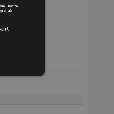
ndo il nostro
ITALIAN
gi di più
ENGLISH
e BMW F20
GERMAN
ALITÀ
FRENCH
icati
ione dell'account. Il sito