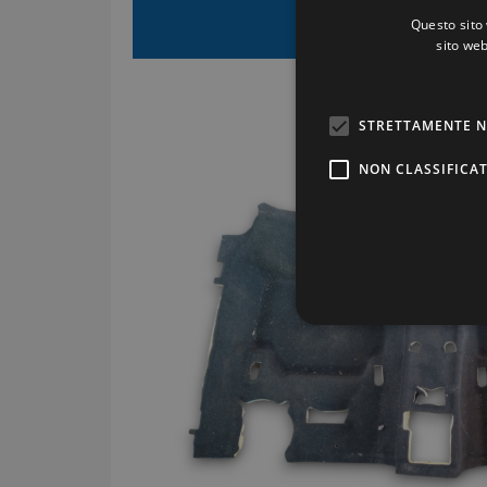
€1
Prezzo di vendita:
Questo sito 
sito web
Costi di spedizione:
STRETTAMENTE N
NON CLASSIFICAT
Stre
I cookie strettamente necessa
web non può essere utilizza
Pr
Nome
D