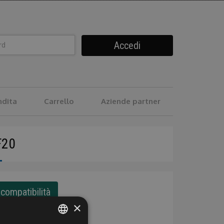
Accedi
ndita
Carrello
Aziende partner
F20
compatibilità
×
l
Bonifico
Postepay