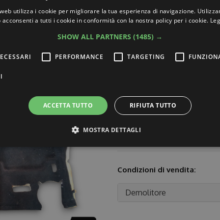
00.00
web utilizza i cookie per migliorare la tua esperienza di navigazione. Utilizza
 acconsenti a tutti i cookie in conformità con la nostra policy per i cookie.
Leg
Descrizione:
SHOW ALL PARTNERS
(1485) →
€30.00
Moquette Centrale Posterior
Tappeto Pavimento
ECESSARI
PERFORMANCE
TARGETING
FUNZION
I
Auto compatibili:
ACCETTA TUTTO
RIFIUTA TUTTO
Mostra le auto
MOSTRA DETTAGLI
ttamente necessari
Performance
Targeting
Funzionalità
Non classif
Condizioni di vendita:
ri consentono le funzionalità principali del sito web come l'accesso dell'utente e la gest
Demolitore
to correttamente senza i cookie strettamente necessari.
ovider /
Scadenza
Descrizione
ominio