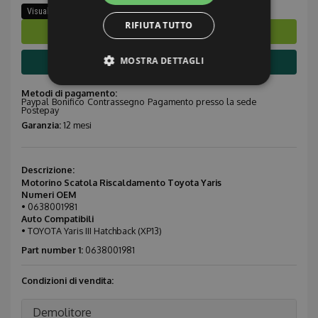
Visualizza ricambi stesso modello
RIFIUTA TUTTO
Ordina subito
MOSTRA DETTAGLI
Info compatibilità
Metodi di pagamento:
Paypal
Bonifico
Contrassegno
Pagamento presso la sede
Postepay
Strettamente necessari
Performance
Garanzia:
12 mesi
Targeting
Funzionalità
Non classificati
Descrizione:
I cookie strettamente necessari consentono le
Motorino Scatola Riscaldamento Toyota Yaris
funzionalità principali del sito web come
Numeri OEM
l'accesso dell'utente e la gestione dell'account. Il
• 0638001981
sito web non può essere utilizzato correttamente
Auto Compatibili
senza i cookie strettamente necessari.
• TOYOTA Yaris III Hatchback (XP13)
Provider /
Part number 1:
0638001981
Nome
Scadenza
Descrizione
Dominio
CookieScriptConsent
1 mese
Questo coo
CookieScript
Condizioni di vendita:
viene
.ricambiusati.it
utilizzato da
servizio
Demolitore