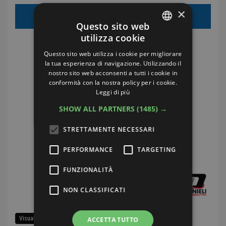
×
€50.00
Prezzo di vendita:
Questo sito web
utilizza cookie
Costi di spedizione:
€5.00
ITALIAN
Questo sito web utilizza i cookie per migliorare
ENGLISH
la tua esperienza di navigazione. Utilizzando il
nostro sito web acconsenti a tutti i cookie in
GERMAN
conformità con la nostra policy per i cookie.
Leggi di più
FRENCH
SHOW ALL PARTNERS
(1485) →
STRETTAMENTE NECESSARI
PERFORMANCE
TARGETING
FUNZIONALITÀ
NON CLASSIFICATI
Visualizza tutti i ricambi di questa auto
ACCETTA TUTTO