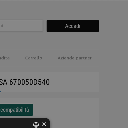
Accedi
ndita
Carrello
Aziende partner
SA 670050D540
compatibilità
×
l
Bonifico
Postepay