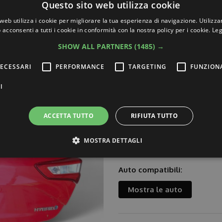
Questo sito web utilizza cookie
00.00
web utilizza i cookie per migliorare la tua esperienza di navigazione. Utilizza
 acconsenti a tutti i cookie in conformità con la nostra policy per i cookie.
Leg
Descrizione:
€50.00
PORTELLONE BAULE POSTERI
SHOW ALL PARTNERS
(1485) →
CODICE COLORE: 3P0
ECESSARI
PERFORMANCE
TARGETING
FUNZION
ATTENZIONE:
IL RICAMBIO V
I
ACCETTA TUTTO
RIFIUTA TUTTO
Numeri OEM:
670050D540
MOSTRA DETTAGLI
Auto compatibili:
ttamente necessari
Performance
Targeting
Funzionalità
Non classif
Mostra le auto
ri consentono le funzionalità principali del sito web come l'accesso dell'utente e la gest
to correttamente senza i cookie strettamente necessari.
ovider /