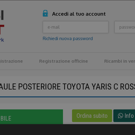
Accedi al tuo account
Richiedi nuova password
istrazione
Registrazione officine
Ricambi in ve
AULE POSTERIORE TOYOTA YARIS C ROS
Ordina subito
Info 
BILE
Metodi di pagamento:
Paypa