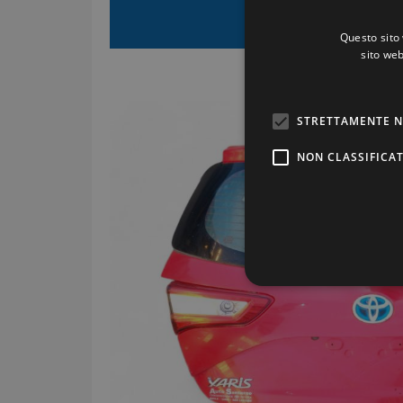
€3
Prezzo di vendita:
Questo sito 
sito web
Costi di spedizione:
STRETTAMENTE N
NON CLASSIFICAT
Stre
I cookie strettamente necessa
web non può essere utilizza
Pr