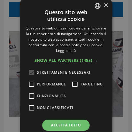
×
€40.00
Prezzo di vendita:
Questo sito web
utilizza cookie
ITALIAN
Costi di spedizione:
€10.00
Questo sito web utilizza i cookie per migliorare
ENGLISH
la tua esperienza di navigazione. Utilizzando il
nostro sito web acconsenti a tutti i cookie in
GERMAN
conformità con la nostra policy per i cookie.
Leggi di più
FRENCH
SHOW ALL PARTNERS
(1485) →
STRETTAMENTE NECESSARI
PERFORMANCE
TARGETING
FUNZIONALITÀ
NON CLASSIFICATI
ACCETTA TUTTO