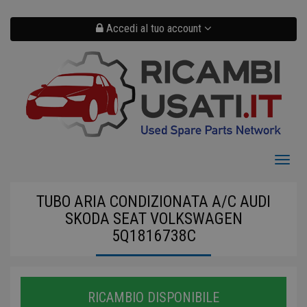
Salta
al
contenuto
Accedi al tuo account
principale
Toggl
naviga
TUBO ARIA CONDIZIONATA A/C AUDI
SKODA SEAT VOLKSWAGEN
5Q1816738C
RICAMBIO DISPONIBILE