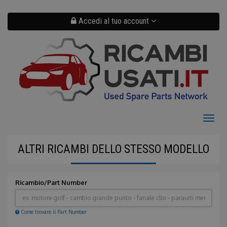
Salta
al
contenuto
Accedi al tuo account
principale
Toggl
naviga
ALTRI RICAMBI DELLO STESSO MODELLO
Ricambio/Part Number
Come trovare il Part Number