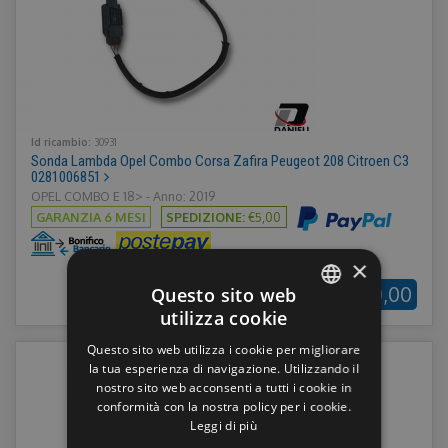
Id ricambio:
30931
Sonda Lambda Opel Combo Corsa Zafira Peugeot 208 Citroen C3
0281006851
OPEL COMBO E 18> - Anno: 2019
GARANZIA 6 MESI
SPEDIZIONE:
€5,00
×
€50,00
Questo sito web
utilizza cookie
ITALIAN
Questo sito web utilizza i cookie per migliorare
ENGLISH
la tua esperienza di navigazione. Utilizzando il
nostro sito web acconsenti a tutti i cookie in
GERMAN
conformità con la nostra policy per i cookie.
Leggi di più
FRENCH