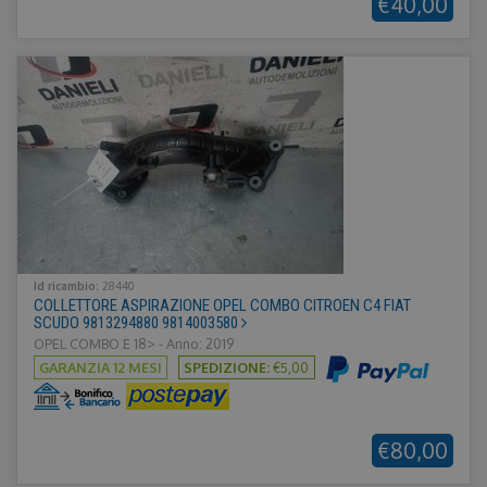
€40,00
Face
Inc.
forni
.ricambiusati.it
di pr
pubbl
offer
reale
inser
terze
Id ricambio:
28440
COLLETTORE ASPIRAZIONE OPEL COMBO CITROEN C4 FIAT
SCUDO 9813294880 9814003580
OPEL COMBO E 18> - Anno: 2019
GARANZIA 12 MESI
SPEDIZIONE:
€5,00
€80,00