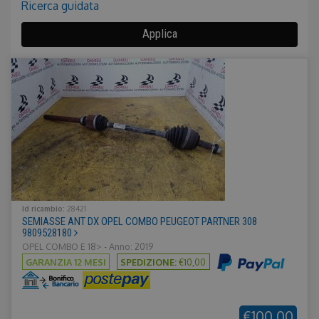
Nascondi
Ricerca guidata
Applica
Id ricambio:
28421
SEMIASSE ANT DX OPEL COMBO PEUGEOT PARTNER 308
9809528180
OPEL COMBO E 18> - Anno: 2019
GARANZIA 12 MESI
SPEDIZIONE:
€10,00
€100,00