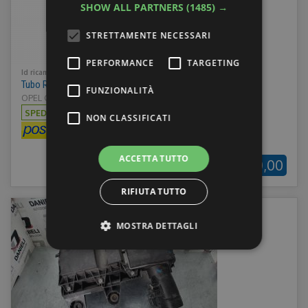
SHOW ALL PARTNERS
(1485) →
STRETTAMENTE NECESSARI
PERFORMANCE
TARGETING
Id ricambio:
30942
Tubo Radiatore Opel Combo 9812441880
FUNZIONALITÀ
OPEL COMBO E 18> - Anno: 2019
SPEDIZIONE:
€5,00
NON CLASSIFICATI
ACCETTA TUTTO
€30,00
RIFIUTA TUTTO
MOSTRA DETTAGLI
Strettamente necessari
Performance
Targeting
Funzionalità