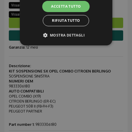
Visualizza tutti i ricambi di questa auto
ACCETTA TUTTO
Visualizza ricambi stesso modello
RIFIUTA TUTTO
Ordina subito
Info compatibilità
MOSTRA DETTAGLI
Garanzia:
12 mesi
Strettamente necessari
Performance
Targeting
Funzionalità
Descrizione:
KIT SOSPENSIONE SX OPEL COMBO CITROEN BERLINGO
Non classificati
SOSPENSIONE SINISTRA
NUMERI OEM
I cookie strettamente necessari consentono le
9833306180
funzionalità principali del sito web come
AUTO COMPATIBILI
l'accesso dell'utente e la gestione dell'account. Il
OPEL COMBO (X19)
sito web non può essere utilizzato correttamente
CITROEN BERLINGO (ER-EC)
senza i cookie strettamente necessari.
PEUGEOT 508 II (FB-FH-F3)
PEUGEOT PARTNER
Provider /
Nome
Scadenza
Descrizione
Dominio
Part number 1:
9833306180
CookieScriptConsent
1 mese
Questo coo
CookieScript
viene
.ricambiusati.it