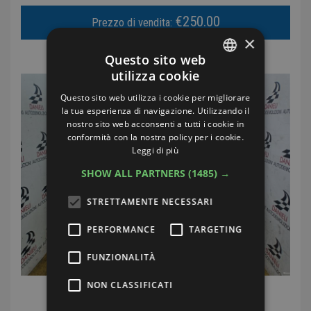
€250.00
Prezzo di vendita:
×
Costi di spedizione:
€20.00
Questo sito web
utilizza cookie
ITALIAN
Questo sito web utilizza i cookie per migliorare
ENGLISH
la tua esperienza di navigazione. Utilizzando il
nostro sito web acconsenti a tutti i cookie in
GERMAN
conformità con la nostra policy per i cookie.
Leggi di più
FRENCH
SHOW ALL PARTNERS
(1485) →
STRETTAMENTE NECESSARI
PERFORMANCE
TARGETING
FUNZIONALITÀ
NON CLASSIFICATI