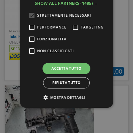
SHOW ALL PARTNERS
(1485) →
STRETTAMENTE NECESSARI
PERFORMANCE
TARGETING
Id ricambio:
30942
Tubo Radiatore Opel Combo 9812441880
FUNZIONALITÀ
OPEL COMBO E 18> - Anno: 2019
SPEDIZIONE:
€5,00
NON CLASSIFICATI
ACCETTA TUTTO
€30,00
RIFIUTA TUTTO
MOSTRA DETTAGLI
Strettamente necessari
Performance
Targeting
Funzionalità