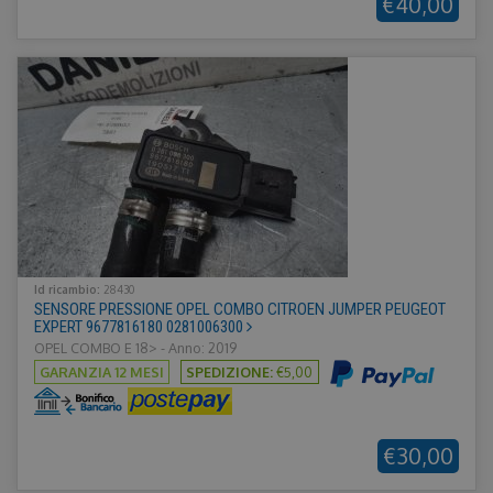
€40,00
Face
Inc.
forni
.ricambiusati.it
di pr
pubbl
offer
reale
inser
terze
Id ricambio:
28430
SENSORE PRESSIONE OPEL COMBO CITROEN JUMPER PEUGEOT
EXPERT 9677816180 0281006300
OPEL COMBO E 18> - Anno: 2019
GARANZIA 12 MESI
SPEDIZIONE:
€5,00
€30,00