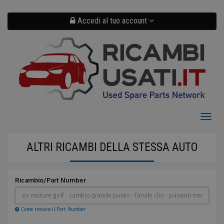
Salta
al
contenuto
Accedi al tuo account
principale
Toggl
naviga
ALTRI RICAMBI DELLA STESSA AUTO
Ricambio/Part Number
Come trovare il Part Number