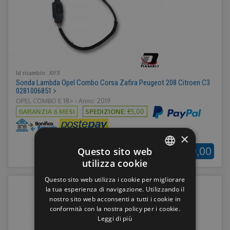
Id ricambio:
30931
Sonda Lambda Opel Combo Corsa Zafira Peugeot 208 Citroen C3
0281006851
OPEL COMBO E 18> - Anno: 2019
GARANZIA 6 MESI
SPEDIZIONE:
€5,00
×
€50,00
Questo sito web
utilizza cookie
ITALIAN
Questo sito web utilizza i cookie per migliorare
ENGLISH
la tua esperienza di navigazione. Utilizzando il
nostro sito web acconsenti a tutti i cookie in
GERMAN
conformità con la nostra policy per i cookie.
Leggi di più
FRENCH