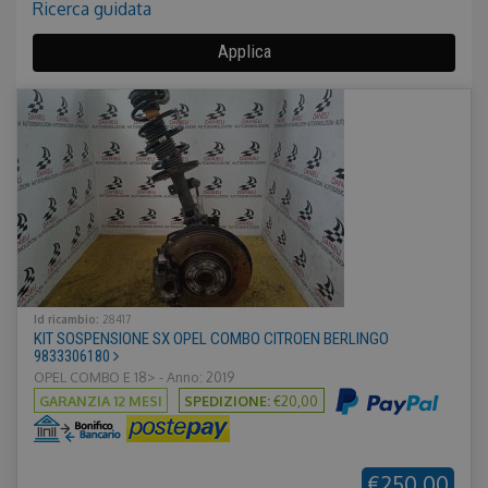
Nascondi
Ricerca guidata
Applica
Id ricambio:
28417
KIT SOSPENSIONE SX OPEL COMBO CITROEN BERLINGO
9833306180
OPEL COMBO E 18> - Anno: 2019
GARANZIA 12 MESI
SPEDIZIONE:
€20,00
€250,00